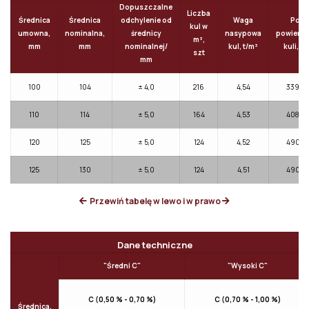
Dopuszczalne
Liczba
Średnica
Średnica
odchylenie od
Waga
Pole
kul w
umowna,
nominalna,
średnicy
nasypowa
powierzc
m³,
mm
mm
nominalnej/
kul, t/m³
kuli, c
szt
mm
100
104
± 4,0
216
4,54
339,6
110
114
± 5,0
164
4,53
408,0
120
125
± 5,0
124
4,52
490,6
125
130
± 5,0
124
4,51
490,6
Przewiń tabelę w lewo i w prawo
Dane techniczne
"Średni C"
"Wysoki C"
С (0,50 % - 0,70 %)
С (0,70 % - 1,00 %)
Średnica,