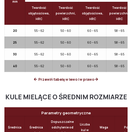
mm
Twardość
Twardość
Twardość
Twardość
objętościowa,
powierzchni,
objętościowa,
powierzchni,
HRC
HRC
HRC
HRC
20
55 – 62
50 – 60
60 – 65
58 – 65
25
55 – 62
50 – 60
60 – 65
58 – 65
30
55 – 62
50 – 60
60 – 65
58 – 65
40
55 – 62
50 – 60
60 – 65
58 – 65
Przewiń tabelę w lewo i w prawo
KULE MIELĄCE O ŚREDNIM ROZMIARZE
Parametry geometryczne
Dopuszczalne
Liczba
Średnica
Średnica
odchylenie od
Waga
Pole
kul w