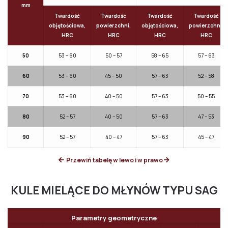
mm
Twardość
Twardość
Twardość
Twardość
objętościowa,
powierzchni,
objętościowa,
powierzchni,
HRC
HRC
HRC
HRC
50
53 – 60
50 – 57
58 – 65
57 – 63
60
53 – 60
45 – 50
57 – 63
52 – 58
70
53 – 60
40 – 50
57 – 63
50 – 55
80
52 – 57
40 – 50
57 – 63
47 – 53
90
52 – 57
40 – 47
57 – 63
45 – 47
Przewiń tabelę w lewo i w prawo
KULE MIELĄCE DO MŁYNÓW TYPU SAG
Parametry geometryczne