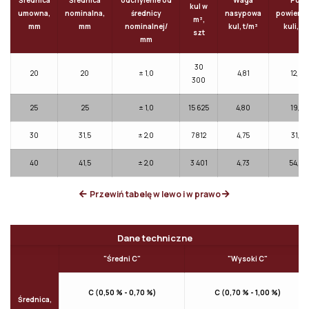
Średnica
Średnica
odchylenie od
Waga
Pole
kul w
umowna,
nominalna,
średnicy
nasypowa
powierzc
m³,
mm
mm
nominalnej/
kul, t/m³
kuli, c
szt
mm
30
20
20
± 1,0
4,81
12,56
300
25
25
± 1,0
15 625
4,80
19,52
30
31,5
± 2,0
7 812
4,75
31,15
40
41,5
± 2,0
3 401
4,73
54,00
Przewiń tabelę w lewo i w prawo
Dane techniczne
"Średni C"
"Wysoki C"
С (0,50 % - 0,70 %)
С (0,70 % - 1,00 %)
Średnica,