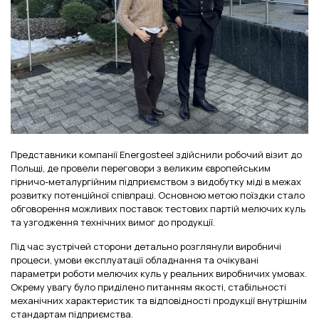
Представники компанії Energosteel здійснили робочий візит до
Польщі, де провели переговори з великим європейським
гірничо-металургійним підприємством з видобутку міді в межах
розвитку потенційної співпраці. Основною метою поїздки стало
обговорення можливих поставок тестових партій мелючих куль
та узгодження технічних вимог до продукції.
Під час зустрічей сторони детально розглянули виробничі
процеси, умови експлуатації обладнання та очікувані
параметри роботи мелючих куль у реальних виробничих умовах.
Окрему увагу було приділено питанням якості, стабільності
механічних характеристик та відповідності продукції внутрішнім
стандартам підприємства.