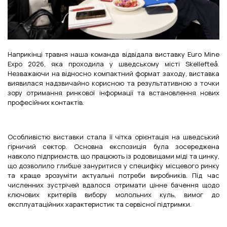
Наприкінці травня наша команда відвідала виставку Euro Mine
Expo 2026, яка проходила у шведському місті Skellefteå.
Незважаючи на відносно компактний формат заходу, виставка
виявилася надзвичайно корисною та результативною з точки
зору отримання ринкової інформації та встановлення нових
професійних контактів.
Особливістю виставки стала її чітка орієнтація на шведський
гірничий сектор. Основна експозиція була зосереджена
навколо підприємств, що працюють із родовищами міді та цинку,
що дозволило глибше зануритися у специфіку місцевого ринку
та краще зрозуміти актуальні потреби виробників. Під час
численних зустрічей вдалося отримати цінне бачення щодо
ключових критеріїв вибору молольних куль, вимог до
експлуатаційних характеристик та сервісної підтримки.